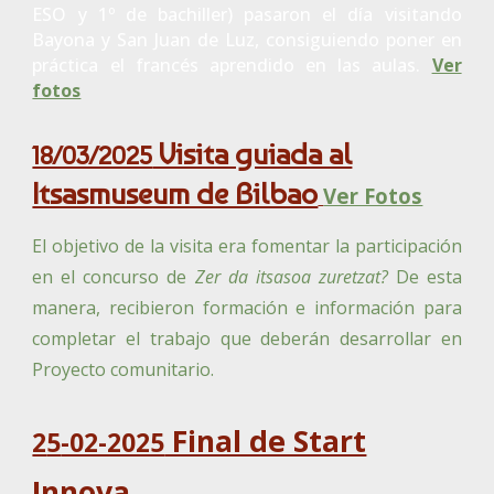
ESO y 1º de bachiller) pasaron el día visitando
Bayona y San Juan de Luz, consiguiendo poner en
práctica el francés aprendido en las aulas.
Ver
fotos
Visita guiada al
18/03/2025
Itsasmuseum de Bilbao
Ver Fotos
El objetivo de la visita era fomentar la participación
en el concurso de
Zer da itsasoa zuretzat?
De esta
manera, recibieron formación e información para
completar el trabajo que deberán desarrollar en
Proyecto comunitario.
Final de Start
2
5
-02-2025
Innova