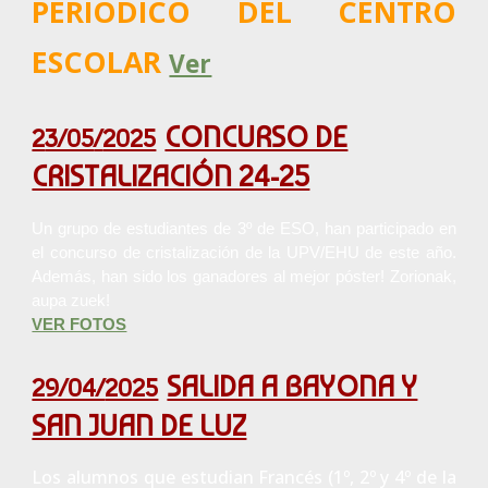
PERIÓDICO DEL CENTRO
ESCOLAR
Ver
CONCURSO DE
2
3/05
/
2025
CRISTALIZACIÓN 24-25
Un grupo de estudiantes de 3º de ESO, han participado en
el concurso de cristalización de la UPV/EHU de este año.
Además, han sido los ganadores al mejor póster! Zorionak,
aupa zuek!
VER FOTOS
SALIDA A BAYONA Y
29/04/
2025
SAN JUAN DE LUZ
Los alumnos que estudian Francés (1º, 2º y 4º de la