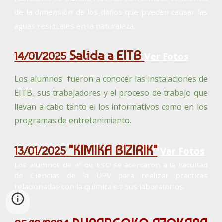
de la dimensión de los daños que pueden causar las
aguas residuales en la naturaleza.
Salida a EITB
14/01/2025
Ver Fotos
Los alumnos fueron a conocer las instalaciones de
EITB, sus trabajadores y el proceso de trabajo que
llevan a cabo tanto el los informativos como en los
programas de entretenimiento.
"KIMIKA BIZIRIK"
13
/
01
/202
5
Ver Fotos
Los alumnos de 4º de ESO se acercaron a la Facultad
de Ciencias de la UPV para realizar prácticas
relacionadas con la química en sus laboratorios.