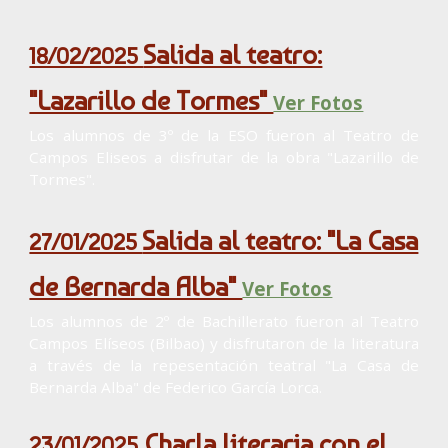
Salida al teatro:
18/02/2025
"Lazarillo de Tormes"
Ver Fotos
Los alumnos de 3º de la ESO fueron al Teatro de
Campos Eliseos a disfrutar de la obra "Lazarillo de
Tormes".
Salida al teatro: "La Casa
27/01/2025
de Bernarda Alba"
Ver Fotos
Los alumnos de 2º de Bachillerato fueron al Teatro
Campos Elíseos (Bilbao) y disfrutaron de la literatura
a través de la repesentación teatral "La Casa de
Bernarda Alba" de Federico García Lorca.
Charla literaria con el
23/01/2025