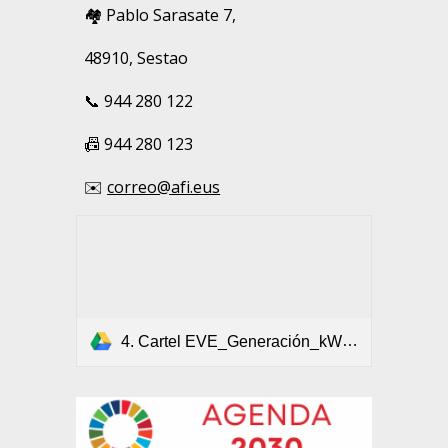
🏘️
Pablo Sarasate 7,
48910, Sestao
📞 944 280 122
📠 944 280 123
✉️
correo@afi.eus
4. Cartel EVE_Generación_kWp (1).pdf