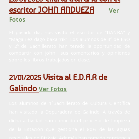
escritor JOHN ANDUEZA
Ver
Fotos
El pasado día, nos visitó el escritor de "DANBA" y
"Magali ez dago bakarrik". Los alumnos de 3º de ESO
y 2º de Bachillerato han tenido la oportunidad de
compartir con John sus comentarios y opiniones
sobre los libros trabajados en clase.
Visita al E.D.A.R de
21/01/2025
Galindo
Ver Fotos
Los alumnos de 1ºBachillerato de Cultura Científica
han visitado la Depuradora de Galindo. A través de
dicha actividad han conocido el proceso de limpieza
de la Estación que gestiona el 80% de las aguas
residuales de Bizkaia. Además han tomado conciencia