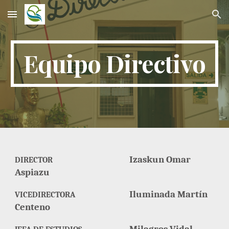
Skip to main content
Skip to navigation
Equipo Directivo
I
zaskun
O
mar
DIRECTOR
A
spiazu
I
luminada
M
artín
VICEDIRECTORA
C
enteno